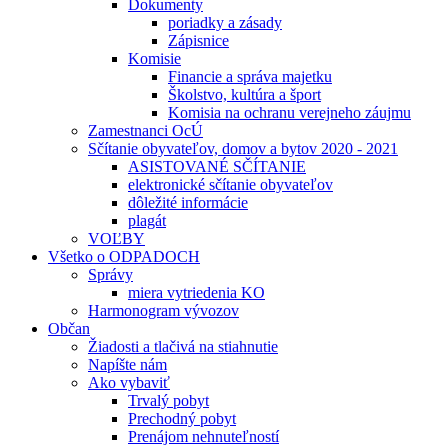
Dokumenty
poriadky a zásady
Zápisnice
Komisie
Financie a správa majetku
Školstvo, kultúra a šport
Komisia na ochranu verejneho záujmu
Zamestnanci OcÚ
Sčítanie obyvateľov, domov a bytov 2020 - 2021
ASISTOVANÉ SČÍTANIE
elektronické sčítanie obyvateľov
dôležité informácie
plagát
VOĽBY
Všetko o ODPADOCH
Správy
miera vytriedenia KO
Harmonogram vývozov
Občan
Žiadosti a tlačivá na stiahnutie
Napíšte nám
Ako vybaviť
Trvalý pobyt
Prechodný pobyt
Prenájom nehnuteľností