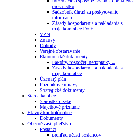
Informácie o spôsobe podania opravného
prostriedku
Sadzobník úhrad za poskytovanie
informácií
Zásady hospodárenia a nakladania s
majetkom obce Dojč
VZN
Zmluvy
Dohody
Verejné obstarávanie
Ekonomické dokumenty
Faktúry, rozpočet, nedoplatky ...
Zásady hospodárenia a nakladania s
majetkom obce
Územný plán
Pozemkové úpravy
Strategické dokumenty
Starostka obce
Starostka o sebe
Majetkové priznanie
Hlavný kontrolór obce
Dokumenty
Obecné zastupiteľstvo
Poslanci
prehľad účasti poslancov