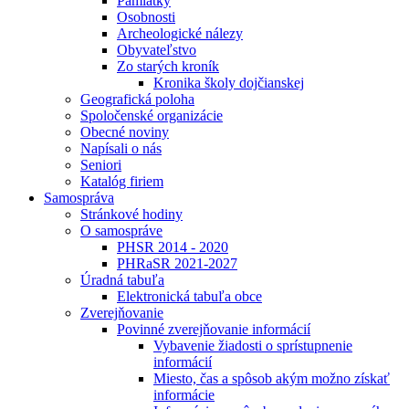
Pamiatky
Osobnosti
Archeologické nálezy
Obyvateľstvo
Zo starých kroník
Kronika školy dojčianskej
Geografická poloha
Spoločenské organizácie
Obecné noviny
Napísali o nás
Seniori
Katalóg firiem
Samospráva
Stránkové hodiny
O samospráve
PHSR 2014 - 2020
PHRaSR 2021-2027
Úradná tabuľa
Elektronická tabuľa obce
Zverejňovanie
Povinné zverejňovanie informácií
Vybavenie žiadosti o sprístupnenie
informácií
Miesto, čas a spôsob akým možno získať
informácie