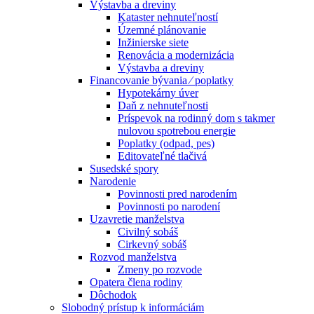
Výstavba a dreviny
Kataster nehnuteľností
Územné plánovanie
Inžinierske siete
Renovácia a modernizácia
Výstavba a dreviny
Financovanie bývania ⁄ poplatky
Hypotekárny úver
Daň z nehnuteľnosti
Príspevok na rodinný dom s takmer
nulovou spotrebou energie
Poplatky (odpad, pes)
Editovateľné tlačivá
Susedské spory
Narodenie
Povinnosti pred narodením
Povinnosti po narodení
Uzavretie manželstva
Civilný sobáš
Cirkevný sobáš
Rozvod manželstva
Zmeny po rozvode
Opatera člena rodiny
Dôchodok
Slobodný prístup k informáciám