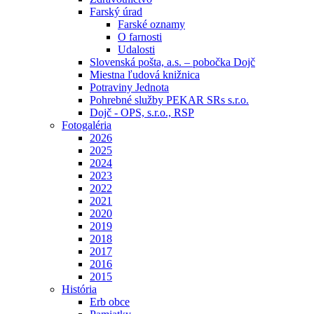
Farský úrad
Farské oznamy
O farnosti
Udalosti
Slovenská pošta, a.s. – pobočka Dojč
Miestna ľudová knižnica
Potraviny Jednota
Pohrebné služby PEKAR SRs s.r.o.
Dojč - OPS, s.r.o., RSP
Fotogaléria
2026
2025
2024
2023
2022
2021
2020
2019
2018
2017
2016
2015
História
Erb obce