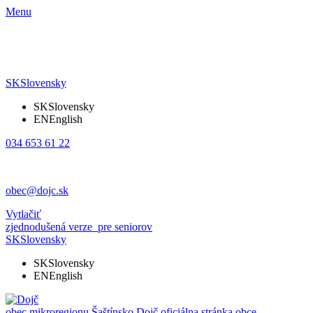
Menu
SK
Slovensky
SK
Slovensky
EN
English
034 653 61 22
obec@dojc.sk
Vytlačiť
zjednodušená verze
pre seniorov
SK
Slovensky
SK
Slovensky
EN
English
obec mikroregionu Šaštínsko
Dojč
oficiálna stránka obce