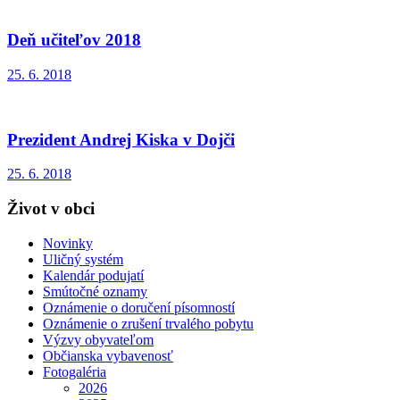
Deň učiteľov 2018
25. 6. 2018
Prezident Andrej Kiska v Dojči
25. 6. 2018
Život v obci
Novinky
Uličný systém
Kalendár podujatí
Smútočné oznamy
Oznámenie o doručení písomností
Oznámenie o zrušení trvalého pobytu
Výzvy obyvateľom
Občianska vybavenosť
Fotogaléria
2026