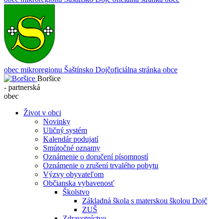
obec mikroregionu Šaštínsko
Dojč
oficiálna stránka obce
Boršice
- partnerská
obec
Život v obci
Novinky
Uličný systém
Kalendár podujatí
Smútočné oznamy
Oznámenie o doručení písomností
Oznámenie o zrušení trvalého pobytu
Výzvy obyvateľom
Občianska vybavenosť
Školstvo
Základná škola s materskou školou Dojč
ZUŠ
Zdravotníctvo