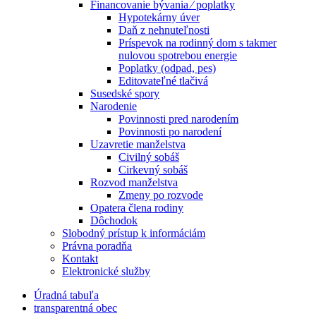
Financovanie bývania ⁄ poplatky
Hypotekárny úver
Daň z nehnuteľnosti
Príspevok na rodinný dom s takmer
nulovou spotrebou energie
Poplatky (odpad, pes)
Editovateľné tlačivá
Susedské spory
Narodenie
Povinnosti pred narodením
Povinnosti po narodení
Uzavretie manželstva
Civilný sobáš
Cirkevný sobáš
Rozvod manželstva
Zmeny po rozvode
Opatera člena rodiny
Dôchodok
Slobodný prístup k informáciám
Právna poradňa
Kontakt
Elektronické služby
Úradná tabuľa
transparentná obec