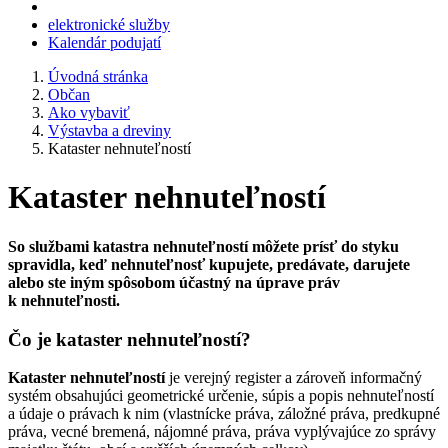
elektronické služby
Kalendár podujatí
Úvodná stránka
Občan
Ako vybaviť
Výstavba a dreviny
Kataster nehnuteľností
Kataster nehnuteľností
So službami katastra nehnuteľností môžete prísť do styku
spravidla, keď nehnuteľnosť kupujete, predávate, darujete
alebo ste iným spôsobom účastný na úprave práv
k nehnuteľnosti.
Čo je kataster nehnuteľností?
Kataster nehnuteľností
je verejný register a zároveň informačný
systém obsahujúci geometrické určenie, súpis a popis nehnuteľností
a údaje o právach k nim (vlastnícke práva, záložné práva, predkupné
práva, vecné bremená, nájomné práva, práva vyplývajúce zo správy