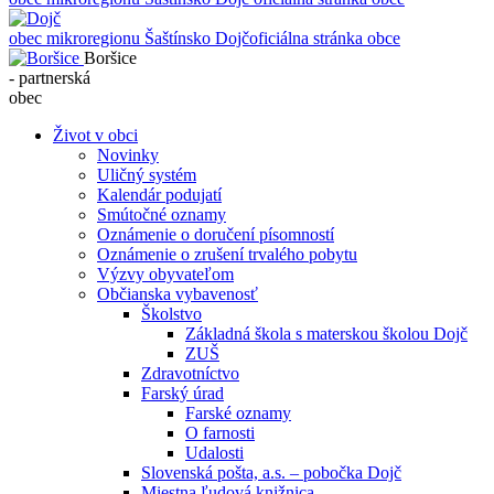
obec mikroregionu Šaštínsko
Dojč
oficiálna stránka obce
Boršice
- partnerská
obec
Život v obci
Novinky
Uličný systém
Kalendár podujatí
Smútočné oznamy
Oznámenie o doručení písomností
Oznámenie o zrušení trvalého pobytu
Výzvy obyvateľom
Občianska vybavenosť
Školstvo
Základná škola s materskou školou Dojč
ZUŠ
Zdravotníctvo
Farský úrad
Farské oznamy
O farnosti
Udalosti
Slovenská pošta, a.s. – pobočka Dojč
Miestna ľudová knižnica