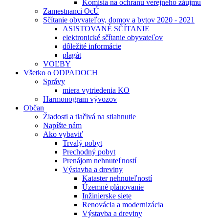
Komisia na ochranu verejneho záujmu
Zamestnanci OcÚ
Sčítanie obyvateľov, domov a bytov 2020 - 2021
ASISTOVANÉ SČÍTANIE
elektronické sčítanie obyvateľov
dôležité informácie
plagát
VOĽBY
Všetko o ODPADOCH
Správy
miera vytriedenia KO
Harmonogram vývozov
Občan
Žiadosti a tlačivá na stiahnutie
Napíšte nám
Ako vybaviť
Trvalý pobyt
Prechodný pobyt
Prenájom nehnuteľností
Výstavba a dreviny
Kataster nehnuteľností
Územné plánovanie
Inžinierske siete
Renovácia a modernizácia
Výstavba a dreviny