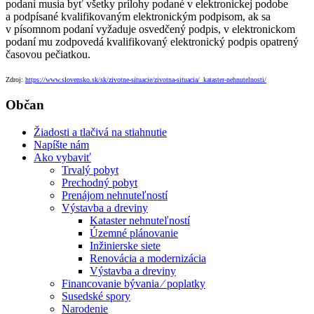
podaní musia byť všetky prílohy podané v elektronickej podobe
a podpísané kvalifikovaným elektronickým podpisom, ak sa
v písomnom podaní vyžaduje osvedčený podpis, v elektronickom
podaní mu zodpovedá kvalifikovaný elektronický podpis opatrený
časovou pečiatkou.
Zdroj:
https://www.slovensko.sk/sk/zivotne-situacie/zivotna-situacia/_kataster-nehnutelnosti/
Občan
Žiadosti a tlačivá na stiahnutie
Napíšte nám
Ako vybaviť
Trvalý pobyt
Prechodný pobyt
Prenájom nehnuteľností
Výstavba a dreviny
Kataster nehnuteľností
Územné plánovanie
Inžinierske siete
Renovácia a modernizácia
Výstavba a dreviny
Financovanie bývania ⁄ poplatky
Susedské spory
Narodenie