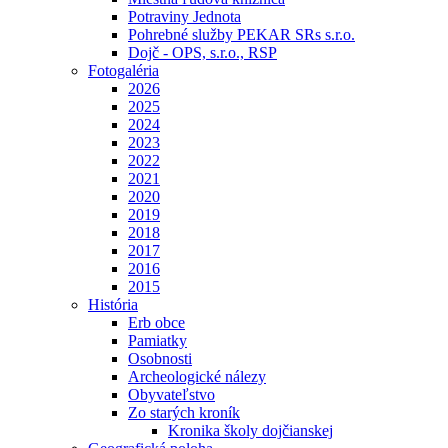
Potraviny Jednota
Pohrebné služby PEKAR SRs s.r.o.
Dojč - OPS, s.r.o., RSP
Fotogaléria
2026
2025
2024
2023
2022
2021
2020
2019
2018
2017
2016
2015
História
Erb obce
Pamiatky
Osobnosti
Archeologické nálezy
Obyvateľstvo
Zo starých kroník
Kronika školy dojčianskej