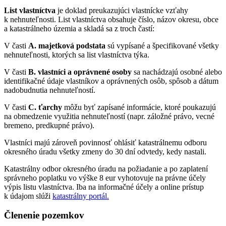
List vlastníctva
je doklad preukazujúci vlastnícke vzťahy
k nehnuteľnosti. List vlastníctva obsahuje číslo, názov okresu, obce
a katastrálneho územia a skladá sa z troch častí:
V časti
A. majetková podstata
sú vypísané a špecifikované všetky
nehnuteľnosti, ktorých sa list vlastníctva týka.
V časti
B. vlastníci a oprávnené osoby
sa nachádzajú osobné alebo
identifikačné údaje vlastníkov a oprávnených osôb, spôsob a dátum
nadobudnutia nehnuteľností.
V časti
C. ťarchy
môžu byť zapísané informácie, ktoré poukazujú
na obmedzenie využitia nehnuteľností (napr. záložné právo, vecné
bremeno, predkupné právo).
Vlastníci majú zároveň povinnosť ohlásiť katastrálnemu odboru
okresného úradu všetky zmeny do 30 dní odvtedy, kedy nastali.
Katastrálny odbor okresného úradu na požiadanie a po zaplatení
správneho poplatku vo výške 8 eur vyhotovuje na právne účely
výpis listu vlastníctva. Iba na informačné účely a online prístup
k údajom slúži
katastrálny portál.
Členenie pozemkov