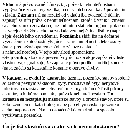
Vklad
má právotvorné účinky, t. j. právo k nehnuteľnostiam
vyplývajúce zo zmluvy vzniká, mení sa alebo zaniká až povolením
vkladu.
Záznam
má na rozdiel od vkladu iba evidenčné účinky,
zapisujú sa ním práva k nehnuteľnostiam, ktoré už vznikli, zmenili
sa alebo zanikli zo zákona, rozhodnutím štátneho orgánu, príklepom
na verejnej dražbe alebo na základe verejnej či inej listiny (napr.
zápis dedičského osvedčenia).
Poznámka
slúži iba na dočasné
vyznačenie skutočností týkajúcich sa nehnuteľnosti alebo osoby
(napr. predbežné opatrenie súdu o zákaze nakladať
s nehnuteľnosťou). V tejto súvislosti spomenieme
ešte
plombu,
ktorá
má preventívny účinok a ak je zapísaná v liste
vlastníctva, signalizuje, že zapísané právo podlieha určitej zmene
(napr. začalo sa katastrálne konanie o oprave chyby).
V katastri sa evidujú:
katastrálne územia,
pozemky,
stavby spojené
so zemou pevným základom,
byty, rozostavané byty, nebytové
priestory a rozostavané nebytové priestory, chránené časti prírody
a krajiny a kultúrne pamiatky, práva k nehnuteľnostiam.
Do
katastra sa nezapisujú
inžinierske stavby a drobné stavby, ktoré sú
zobrazené len na katastrálnej mape parcelným číslom pozemku
alebo mapovou značkou a označené kódom druhu a spôsobu
využívania pozemku.
Čo je list vlastníctva a ako sa k nemu dostanem?