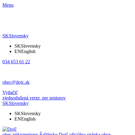
Menu
SK
Slovensky
SK
Slovensky
EN
English
034 653 61 22
obec@dojc.sk
Vytlačiť
zjednodušená verze
pre seniorov
SK
Slovensky
SK
Slovensky
EN
English
obec mikroregionu Šaštínsko
Dojč
oficiálna stránka obce