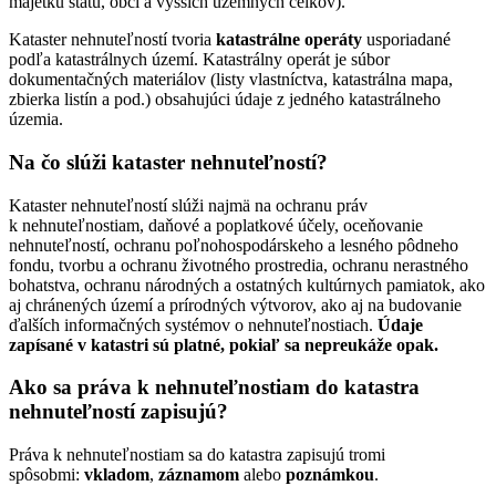
majetku štátu, obcí a vyšších územných celkov).
Kataster nehnuteľností tvoria
katastrálne operáty
usporiadané
podľa katastrálnych území. Katastrálny operát je súbor
dokumentačných materiálov (listy vlastníctva, katastrálna mapa,
zbierka listín a pod.) obsahujúci údaje z jedného katastrálneho
územia.
Na čo slúži kataster nehnuteľností?
Kataster nehnuteľností slúži najmä na ochranu práv
k nehnuteľnostiam, daňové a poplatkové účely, oceňovanie
nehnuteľností, ochranu poľnohospodárskeho a lesného pôdneho
fondu, tvorbu a ochranu životného prostredia, ochranu nerastného
bohatstva, ochranu národných a ostatných kultúrnych pamiatok, ako
aj chránených území a prírodných výtvorov, ako aj na budovanie
ďalších informačných systémov o nehnuteľnostiach.
Údaje
zapísané v katastri sú platné, pokiaľ sa nepreukáže opak.
Ako sa práva k nehnuteľnostiam do katastra
nehnuteľností zapisujú?
Práva k nehnuteľnostiam sa do katastra zapisujú tromi
spôsobmi:
vkladom
,
záznamom
alebo
poznámkou
.