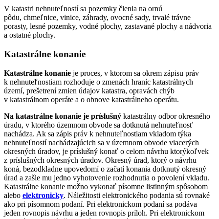
V katastri nehnuteľností sa pozemky členia na
ornú
pôdu,
chmeľnice,
vinice,
záhrady, ovocné sady,
trvalé trávne
porasty,
lesné pozemky, vodné plochy, zastavané plochy a nádvoria
a
ostatné plochy.
Katastrálne konanie
Katastrálne konanie
je proces, v ktorom sa okrem zápisu práv
k nehnuteľnostiam rozhoduje o zmenách hraníc katastrálnych
území, prešetrení zmien údajov katastra, opravách chýb
v katastrálnom operáte a o obnove katastrálneho operátu.
Na katastrálne konanie je príslušný
katastrálny odbor okresného
úradu, v ktorého územnom obvode sa dotknutá nehnuteľnosť
nachádza. Ak sa zápis práv k nehnuteľnostiam vkladom týka
nehnuteľností nachádzajúcich sa v územnom obvode viacerých
okresných úradov, je príslušný konať o celom návrhu ktorýkoľvek
z príslušných okresných úradov. Okresný úrad, ktorý o návrhu
koná, bezodkladne upovedomí o začatí konania dotknutý okresný
úrad a zašle mu jedno vyhotovenie rozhodnutia o povolení vkladu.
Katastrálne konanie možno vykonať písomne listinným spôsobom
alebo
elektronicky
. Náležitosti elektronického podania sú rovnaké
ako pri písomnom podaní. Pri elektronickom podaní sa podáva
jeden rovnopis návrhu a jeden rovnopis príloh. Pri elektronickom