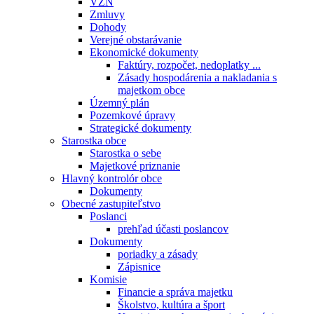
VZN
Zmluvy
Dohody
Verejné obstarávanie
Ekonomické dokumenty
Faktúry, rozpočet, nedoplatky ...
Zásady hospodárenia a nakladania s
majetkom obce
Územný plán
Pozemkové úpravy
Strategické dokumenty
Starostka obce
Starostka o sebe
Majetkové priznanie
Hlavný kontrolór obce
Dokumenty
Obecné zastupiteľstvo
Poslanci
prehľad účasti poslancov
Dokumenty
poriadky a zásady
Zápisnice
Komisie
Financie a správa majetku
Školstvo, kultúra a šport