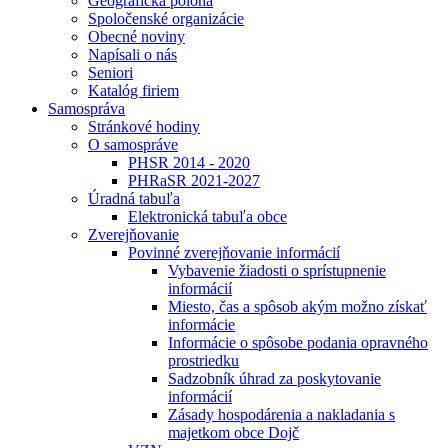
Geografická poloha
Spoločenské organizácie
Obecné noviny
Napísali o nás
Seniori
Katalóg firiem
Samospráva
Stránkové hodiny
O samospráve
PHSR 2014 - 2020
PHRaSR 2021-2027
Úradná tabuľa
Elektronická tabuľa obce
Zverejňovanie
Povinné zverejňovanie informácií
Vybavenie žiadosti o sprístupnenie
informácií
Miesto, čas a spôsob akým možno získať
informácie
Informácie o spôsobe podania opravného
prostriedku
Sadzobník úhrad za poskytovanie
informácií
Zásady hospodárenia a nakladania s
majetkom obce Dojč