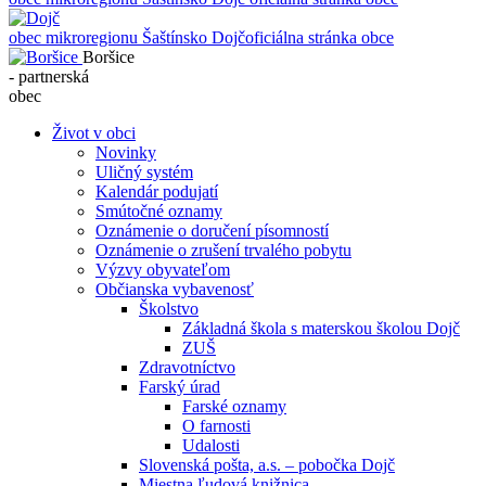
obec mikroregionu Šaštínsko
Dojč
oficiálna stránka obce
Boršice
- partnerská
obec
Život v obci
Novinky
Uličný systém
Kalendár podujatí
Smútočné oznamy
Oznámenie o doručení písomností
Oznámenie o zrušení trvalého pobytu
Výzvy obyvateľom
Občianska vybavenosť
Školstvo
Základná škola s materskou školou Dojč
ZUŠ
Zdravotníctvo
Farský úrad
Farské oznamy
O farnosti
Udalosti
Slovenská pošta, a.s. – pobočka Dojč
Miestna ľudová knižnica