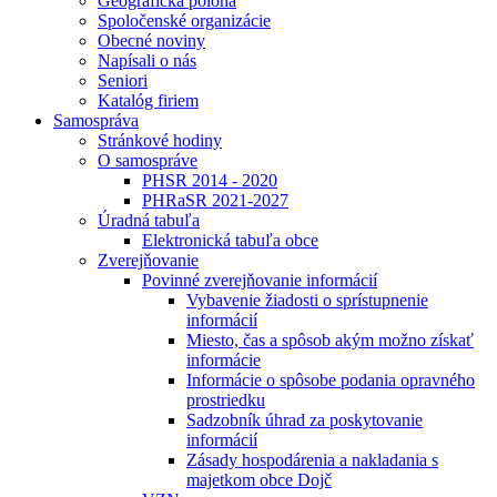
Geografická poloha
Spoločenské organizácie
Obecné noviny
Napísali o nás
Seniori
Katalóg firiem
Samospráva
Stránkové hodiny
O samospráve
PHSR 2014 - 2020
PHRaSR 2021-2027
Úradná tabuľa
Elektronická tabuľa obce
Zverejňovanie
Povinné zverejňovanie informácií
Vybavenie žiadosti o sprístupnenie
informácií
Miesto, čas a spôsob akým možno získať
informácie
Informácie o spôsobe podania opravného
prostriedku
Sadzobník úhrad za poskytovanie
informácií
Zásady hospodárenia a nakladania s
majetkom obce Dojč