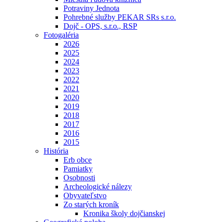
Potraviny Jednota
Pohrebné služby PEKAR SRs s.r.o.
Dojč - OPS, s.r.o., RSP
Fotogaléria
2026
2025
2024
2023
2022
2021
2020
2019
2018
2017
2016
2015
História
Erb obce
Pamiatky
Osobnosti
Archeologické nálezy
Obyvateľstvo
Zo starých kroník
Kronika školy dojčianskej