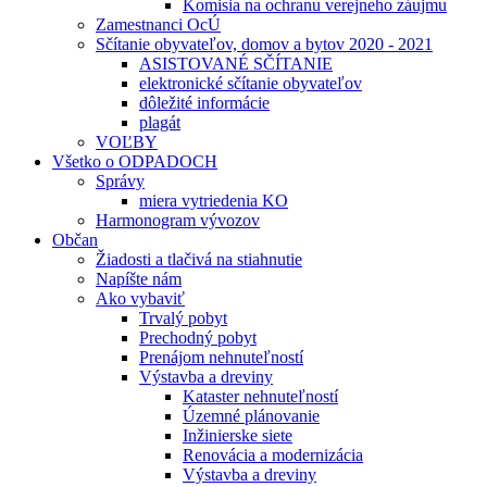
Komisia na ochranu verejneho záujmu
Zamestnanci OcÚ
Sčítanie obyvateľov, domov a bytov 2020 - 2021
ASISTOVANÉ SČÍTANIE
elektronické sčítanie obyvateľov
dôležité informácie
plagát
VOĽBY
Všetko o ODPADOCH
Správy
miera vytriedenia KO
Harmonogram vývozov
Občan
Žiadosti a tlačivá na stiahnutie
Napíšte nám
Ako vybaviť
Trvalý pobyt
Prechodný pobyt
Prenájom nehnuteľností
Výstavba a dreviny
Kataster nehnuteľností
Územné plánovanie
Inžinierske siete
Renovácia a modernizácia
Výstavba a dreviny