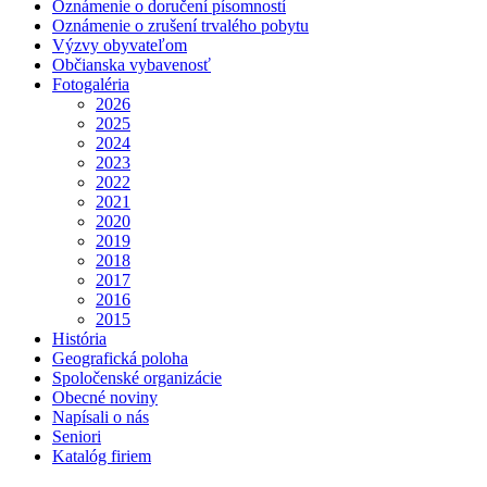
Oznámenie o doručení písomností
Oznámenie o zrušení trvalého pobytu
Výzvy obyvateľom
Občianska vybavenosť
Fotogaléria
2026
2025
2024
2023
2022
2021
2020
2019
2018
2017
2016
2015
História
Geografická poloha
Spoločenské organizácie
Obecné noviny
Napísali o nás
Seniori
Katalóg firiem