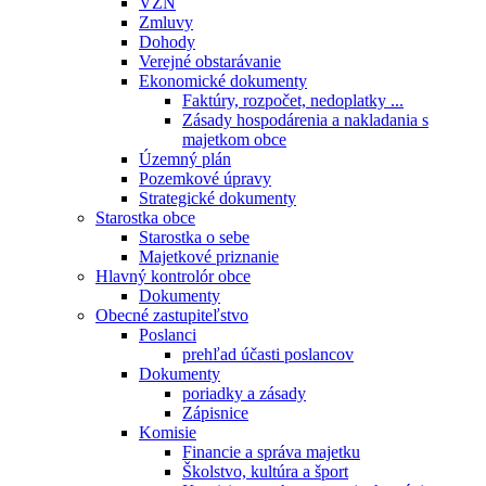
VZN
Zmluvy
Dohody
Verejné obstarávanie
Ekonomické dokumenty
Faktúry, rozpočet, nedoplatky ...
Zásady hospodárenia a nakladania s
majetkom obce
Územný plán
Pozemkové úpravy
Strategické dokumenty
Starostka obce
Starostka o sebe
Majetkové priznanie
Hlavný kontrolór obce
Dokumenty
Obecné zastupiteľstvo
Poslanci
prehľad účasti poslancov
Dokumenty
poriadky a zásady
Zápisnice
Komisie
Financie a správa majetku
Školstvo, kultúra a šport