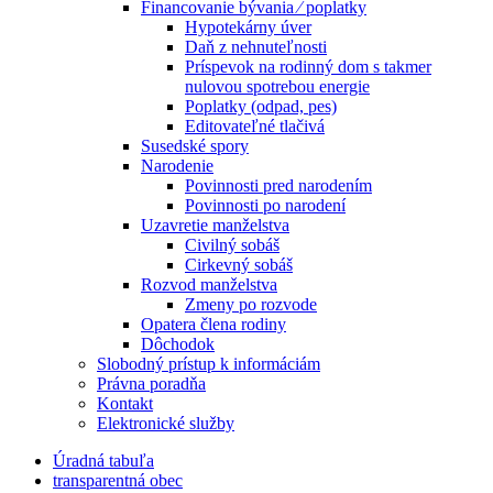
Financovanie bývania ⁄ poplatky
Hypotekárny úver
Daň z nehnuteľnosti
Príspevok na rodinný dom s takmer
nulovou spotrebou energie
Poplatky (odpad, pes)
Editovateľné tlačivá
Susedské spory
Narodenie
Povinnosti pred narodením
Povinnosti po narodení
Uzavretie manželstva
Civilný sobáš
Cirkevný sobáš
Rozvod manželstva
Zmeny po rozvode
Opatera člena rodiny
Dôchodok
Slobodný prístup k informáciám
Právna poradňa
Kontakt
Elektronické služby
Úradná tabuľa
transparentná obec