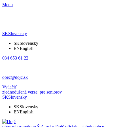
Menu
SK
Slovensky
SK
Slovensky
EN
English
034 653 61 22
obec@dojc.sk
Vytlačiť
zjednodušená verze
pre seniorov
SK
Slovensky
SK
Slovensky
EN
English
obec mikroregionu Šaštínsko
Dojč
oficiálna stránka obce