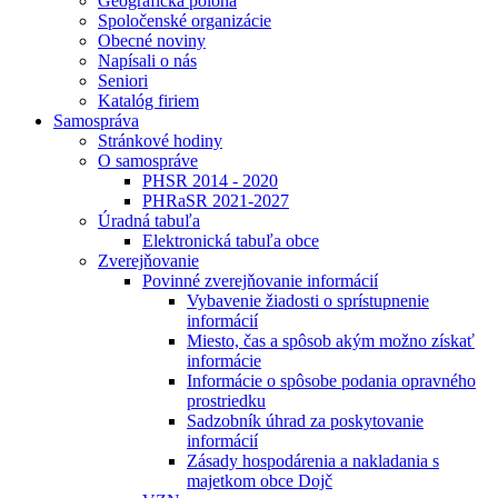
Geografická poloha
Spoločenské organizácie
Obecné noviny
Napísali o nás
Seniori
Katalóg firiem
Samospráva
Stránkové hodiny
O samospráve
PHSR 2014 - 2020
PHRaSR 2021-2027
Úradná tabuľa
Elektronická tabuľa obce
Zverejňovanie
Povinné zverejňovanie informácií
Vybavenie žiadosti o sprístupnenie
informácií
Miesto, čas a spôsob akým možno získať
informácie
Informácie o spôsobe podania opravného
prostriedku
Sadzobník úhrad za poskytovanie
informácií
Zásady hospodárenia a nakladania s
majetkom obce Dojč