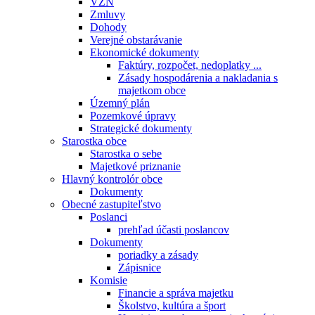
VZN
Zmluvy
Dohody
Verejné obstarávanie
Ekonomické dokumenty
Faktúry, rozpočet, nedoplatky ...
Zásady hospodárenia a nakladania s
majetkom obce
Územný plán
Pozemkové úpravy
Strategické dokumenty
Starostka obce
Starostka o sebe
Majetkové priznanie
Hlavný kontrolór obce
Dokumenty
Obecné zastupiteľstvo
Poslanci
prehľad účasti poslancov
Dokumenty
poriadky a zásady
Zápisnice
Komisie
Financie a správa majetku
Školstvo, kultúra a šport