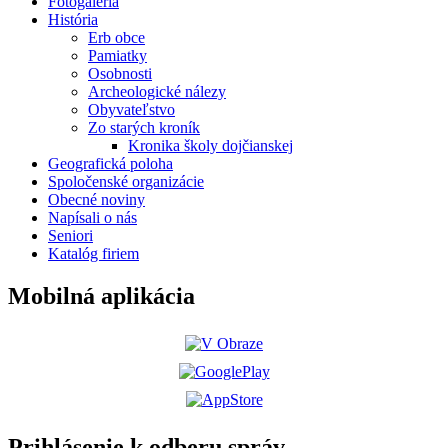
Fotogaléria
História
Erb obce
Pamiatky
Osobnosti
Archeologické nálezy
Obyvateľstvo
Zo starých kroník
Kronika školy dojčianskej
Geografická poloha
Spoločenské organizácie
Obecné noviny
Napísali o nás
Seniori
Katalóg firiem
Mobilná aplikácia
Prihlásenie k odberu správ