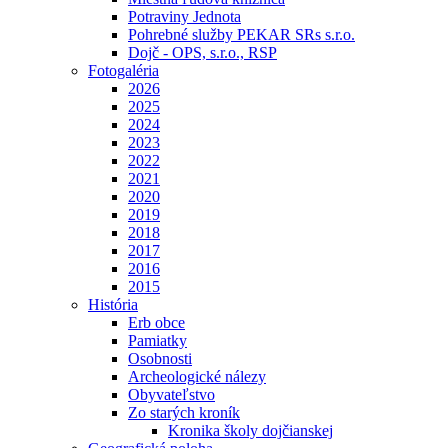
Potraviny Jednota
Pohrebné služby PEKAR SRs s.r.o.
Dojč - OPS, s.r.o., RSP
Fotogaléria
2026
2025
2024
2023
2022
2021
2020
2019
2018
2017
2016
2015
História
Erb obce
Pamiatky
Osobnosti
Archeologické nálezy
Obyvateľstvo
Zo starých kroník
Kronika školy dojčianskej