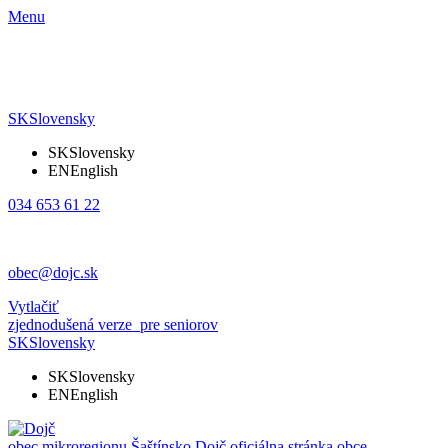
Menu
SK
Slovensky
SK
Slovensky
EN
English
034 653 61 22
obec@dojc.sk
Vytlačiť
zjednodušená verze
pre seniorov
SK
Slovensky
SK
Slovensky
EN
English
obec mikroregionu Šaštínsko
Dojč
oficiálna stránka obce