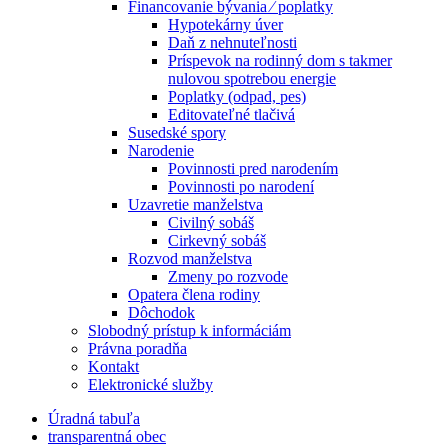
Financovanie bývania ⁄ poplatky
Hypotekárny úver
Daň z nehnuteľnosti
Príspevok na rodinný dom s takmer
nulovou spotrebou energie
Poplatky (odpad, pes)
Editovateľné tlačivá
Susedské spory
Narodenie
Povinnosti pred narodením
Povinnosti po narodení
Uzavretie manželstva
Civilný sobáš
Cirkevný sobáš
Rozvod manželstva
Zmeny po rozvode
Opatera člena rodiny
Dôchodok
Slobodný prístup k informáciám
Právna poradňa
Kontakt
Elektronické služby
Úradná tabuľa
transparentná obec