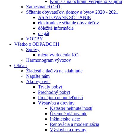
Komisia na ochranu verejneho záujmu
Zamestnanci OcÚ
Sčítanie obyvateľov, domov a bytov 2020 - 2021
ASISTOVANÉ SČÍTANIE
elektronické sčítanie obyvateľov
dôležité informácie
plagát
VOĽBY
Všetko o ODPADOCH
Správy
miera vytriedenia KO
Harmonogram vývozov
Občan
Žiadosti a tlačivá na stiahnutie
Napíšte nám
Ako vybaviť
Trvalý pobyt
Prechodný pobyt
Prenájom nehnuteľností
Výstavba a dreviny
Kataster nehnuteľností
Územné plánovanie
Inžinierske siete
Renovácia a modernizácia
Výstavba a dreviny