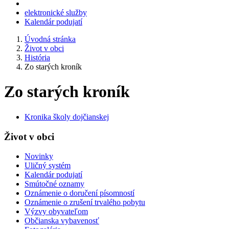
elektronické služby
Kalendár podujatí
Úvodná stránka
Život v obci
História
Zo starých kroník
Zo starých kroník
Kronika školy dojčianskej
Život v obci
Novinky
Uličný systém
Kalendár podujatí
Smútočné oznamy
Oznámenie o doručení písomností
Oznámenie o zrušení trvalého pobytu
Výzvy obyvateľom
Občianska vybavenosť