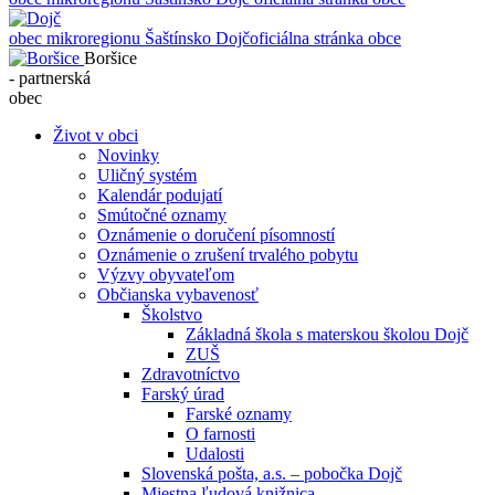
obec mikroregionu Šaštínsko
Dojč
oficiálna stránka obce
Boršice
- partnerská
obec
Život v obci
Novinky
Uličný systém
Kalendár podujatí
Smútočné oznamy
Oznámenie o doručení písomností
Oznámenie o zrušení trvalého pobytu
Výzvy obyvateľom
Občianska vybavenosť
Školstvo
Základná škola s materskou školou Dojč
ZUŠ
Zdravotníctvo
Farský úrad
Farské oznamy
O farnosti
Udalosti
Slovenská pošta, a.s. – pobočka Dojč
Miestna ľudová knižnica