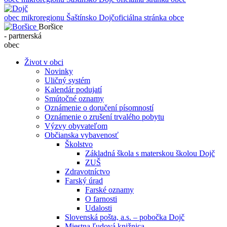
obec mikroregionu Šaštínsko
Dojč
oficiálna stránka obce
Boršice
- partnerská
obec
Život v obci
Novinky
Uličný systém
Kalendár podujatí
Smútočné oznamy
Oznámenie o doručení písomností
Oznámenie o zrušení trvalého pobytu
Výzvy obyvateľom
Občianska vybavenosť
Školstvo
Základná škola s materskou školou Dojč
ZUŠ
Zdravotníctvo
Farský úrad
Farské oznamy
O farnosti
Udalosti
Slovenská pošta, a.s. – pobočka Dojč
Miestna ľudová knižnica