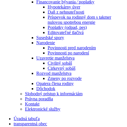
Financovanie bývania ⁄ poplatky
Hypotekárny úver
Daň z nehnuteľnosti
Príspevok na rodinný dom s takmer
nulovou spotrebou energie
Poplatky (odpad, pes)
Editovateľné tlačivá
Susedské spory
Narodenie
Povinnosti pred narodením
Povinnosti po narodení
Uzavretie manželstva
Civilný sobáš
Cirkevný sobáš
Rozvod manželstva
Zmeny po rozvode
Opatera člena rodiny
Dôchodok
Slobodný prístup k informáciám
Právna poradňa
Kontakt
Elektronické služby
Úradná tabuľa
transparentná obec