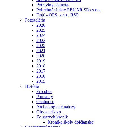
Potraviny Jednota
Pohrebné služby PEKAR SRs s.r.o.
Dojč - OPS, s.r.o., RSP
Fotogaléria
2026
2025
2024
2023
2022
2021
2020
2019
2018
2017
2016
2015
História
Erb obce
Pamiatky
Osobnosti
Archeologické nálezy
Obyvateľstvo
Zo starých kroník
Kronika školy dojčianskej