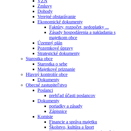
VZN
Zmluvy
Dohody
Verejné obstarávanie
Ekonomické dokumenty
Faktúry, rozpočet, nedoplatky ...
Zásady hospodárenia a nakladania s
majetkom obce
Územný plán
Pozemkové úpravy
Strategické dokumenty
Starostka obce
Starostka o sebe
Majetkové priznanie
Hlavný kontrolór obce
Dokumenty
Obecné zastupiteľstvo
Poslanci
prehľad účasti poslancov
Dokumenty
poriadky a zásady
Zápisnice
Komisie
Financie a správa majetku
Školstvo, kultúra a šport