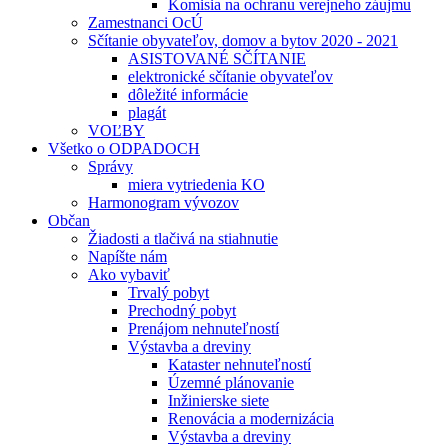
Komisia na ochranu verejneho záujmu
Zamestnanci OcÚ
Sčítanie obyvateľov, domov a bytov 2020 - 2021
ASISTOVANÉ SČÍTANIE
elektronické sčítanie obyvateľov
dôležité informácie
plagát
VOĽBY
Všetko o ODPADOCH
Správy
miera vytriedenia KO
Harmonogram vývozov
Občan
Žiadosti a tlačivá na stiahnutie
Napíšte nám
Ako vybaviť
Trvalý pobyt
Prechodný pobyt
Prenájom nehnuteľností
Výstavba a dreviny
Kataster nehnuteľností
Územné plánovanie
Inžinierske siete
Renovácia a modernizácia
Výstavba a dreviny