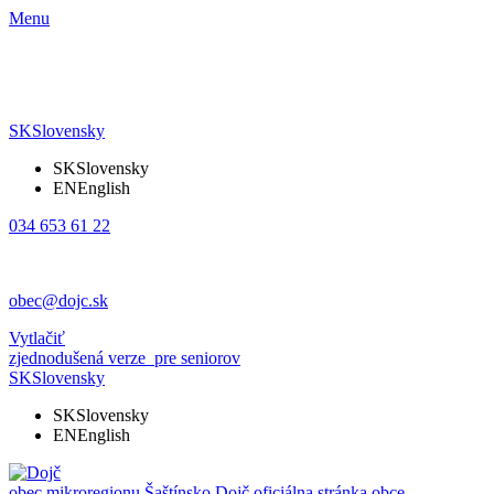
Menu
SK
Slovensky
SK
Slovensky
EN
English
034 653 61 22
obec@dojc.sk
Vytlačiť
zjednodušená verze
pre seniorov
SK
Slovensky
SK
Slovensky
EN
English
obec mikroregionu Šaštínsko
Dojč
oficiálna stránka obce