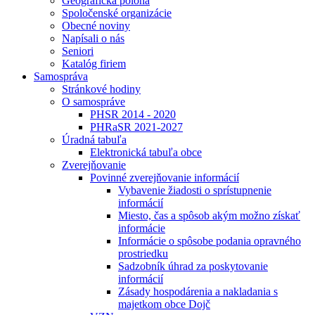
Geografická poloha
Spoločenské organizácie
Obecné noviny
Napísali o nás
Seniori
Katalóg firiem
Samospráva
Stránkové hodiny
O samospráve
PHSR 2014 - 2020
PHRaSR 2021-2027
Úradná tabuľa
Elektronická tabuľa obce
Zverejňovanie
Povinné zverejňovanie informácií
Vybavenie žiadosti o sprístupnenie
informácií
Miesto, čas a spôsob akým možno získať
informácie
Informácie o spôsobe podania opravného
prostriedku
Sadzobník úhrad za poskytovanie
informácií
Zásady hospodárenia a nakladania s
majetkom obce Dojč