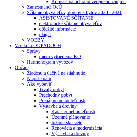
Komisia na ochranu verejneho záujmu
Zamestnanci OcÚ
Sčítanie obyvateľov, domov a bytov 2020 - 2021
ASISTOVANÉ SČÍTANIE
elektronické sčítanie obyvateľov
dôležité informácie
plagát
VOĽBY
Všetko o ODPADOCH
Správy
miera vytriedenia KO
Harmonogram vývozov
Občan
Žiadosti a tlačivá na stiahnutie
Napíšte nám
Ako vybaviť
Trvalý pobyt
Prechodný pobyt
Prenájom nehnuteľností
Výstavba a dreviny
Kataster nehnuteľností
Územné plánovanie
Inžinierske siete
Renovácia a modernizácia
Výstavba a dreviny