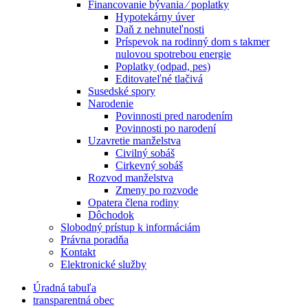
Financovanie bývania ⁄ poplatky
Hypotekárny úver
Daň z nehnuteľnosti
Príspevok na rodinný dom s takmer
nulovou spotrebou energie
Poplatky (odpad, pes)
Editovateľné tlačivá
Susedské spory
Narodenie
Povinnosti pred narodením
Povinnosti po narodení
Uzavretie manželstva
Civilný sobáš
Cirkevný sobáš
Rozvod manželstva
Zmeny po rozvode
Opatera člena rodiny
Dôchodok
Slobodný prístup k informáciám
Právna poradňa
Kontakt
Elektronické služby
Úradná tabuľa
transparentná obec