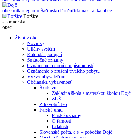
obec mikroregionu Šaštínsko
Dojč
oficiálna stránka obce
Boršice
- partnerská
obec
Život v obci
Novinky
Uličný systém
Kalendár podujatí
Smútočné oznamy
Oznámenie o doručení písomností
Oznámenie o zrušení trvalého pobytu
Výzvy obyvateľom
Občianska vybavenosť
Školstvo
Základná škola s materskou školou Dojč
ZUŠ
Zdravotníctvo
Farský úrad
Farské oznamy
O farnosti
Udalosti
Slovenská pošta, a.s. – pobočka Dojč
Miestna ľudová knižnica