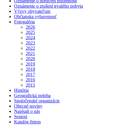
Oznámenie o doručení písomností
Oznámenie o zrušení trvalého pobytu
Výzvy obyvateľom
Občianska vybavenosť
Fotogaléria
2026
2025
2024
2023
2022
2021
2020
2019
2018
2017
2016
2015
História
Geografická poloha
Spoločenské organizácie
Obecné noviny
Napísali o nás
Seniori
Katalóg firiem