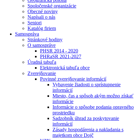
Geografická poloha
Spoločenské organizácie
Obecné noviny
Napísali o nás
Seniori
Katalóg firiem
Samospráva
Stránkové hodiny
O samospráve
PHSR 2014 - 2020
PHRaSR 2021-2027
Úradná tabuľa
Elektronická tabuľa obce
Zverejňovanie
Povinné zverejňovanie informácií
Vybavenie žiadosti o sprístupnenie
informácií
Miesto, čas a spôsob akým možno získať
informácie
Informácie o spôsobe podania opravného
prostriedku
Sadzobník úhrad za poskytovanie
informácií
Zásady hospodárenia a nakladania s
majetkom obce Dojč