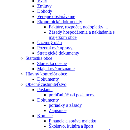
VZN
Zmluvy
Dohody
Verejné obstarávanie
Ekonomické dokumenty
Faktúry, rozpočet, nedoplatky ...
Zásady hospodárenia a nakladania s
majetkom obce
Územný plán
Pozemkové úpravy
Strategické dokumenty
Starostka obce
Starostka o sebe
Majetkové priznanie
Hlavný kontrolór obce
Dokumenty
Obecné zastupiteľstvo
Poslanci
prehľad účasti poslancov
Dokumenty
poriadky a zásady
Zápisnice
Komisie
Financie a správa majetku
Školstvo, kultúra a šport