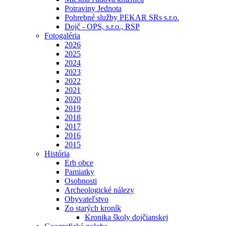
Potraviny Jednota
Pohrebné služby PEKAR SRs s.r.o.
Dojč - OPS, s.r.o., RSP
Fotogaléria
2026
2025
2024
2023
2022
2021
2020
2019
2018
2017
2016
2015
História
Erb obce
Pamiatky
Osobnosti
Archeologické nálezy
Obyvateľstvo
Zo starých kroník
Kronika školy dojčianskej