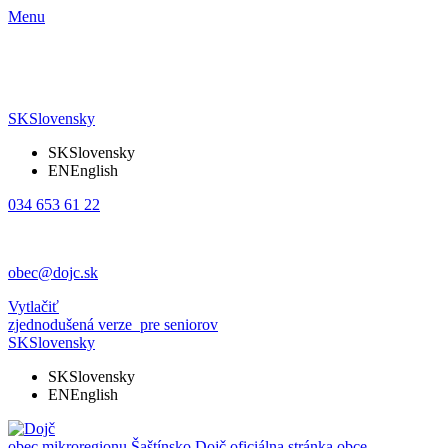
Menu
SK
Slovensky
SK
Slovensky
EN
English
034 653 61 22
obec@dojc.sk
Vytlačiť
zjednodušená verze
pre seniorov
SK
Slovensky
SK
Slovensky
EN
English
obec mikroregionu Šaštínsko
Dojč
oficiálna stránka obce