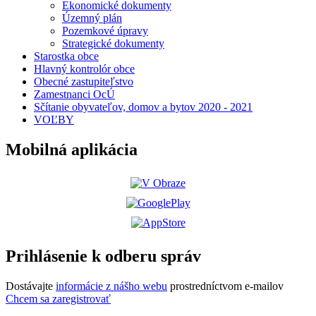
Ekonomické dokumenty
Územný plán
Pozemkové úpravy
Strategické dokumenty
Starostka obce
Hlavný kontrolór obce
Obecné zastupiteľstvo
Zamestnanci OcÚ
Sčítanie obyvateľov, domov a bytov 2020 - 2021
VOĽBY
Mobilná aplikácia
Prihlásenie k odberu správ
Dostávajte
informácie z nášho webu
prostredníctvom e-mailov
Chcem sa zaregistrovať