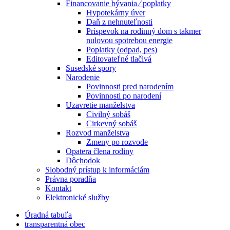
Financovanie bývania ⁄ poplatky
Hypotekárny úver
Daň z nehnuteľnosti
Príspevok na rodinný dom s takmer
nulovou spotrebou energie
Poplatky (odpad, pes)
Editovateľné tlačivá
Susedské spory
Narodenie
Povinnosti pred narodením
Povinnosti po narodení
Uzavretie manželstva
Civilný sobáš
Cirkevný sobáš
Rozvod manželstva
Zmeny po rozvode
Opatera člena rodiny
Dôchodok
Slobodný prístup k informáciám
Právna poradňa
Kontakt
Elektronické služby
Úradná tabuľa
transparentná obec