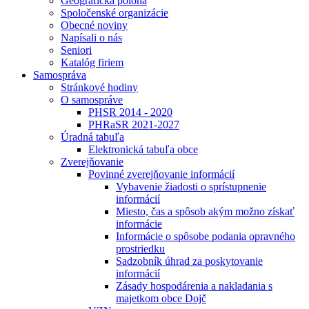
Geografická poloha
Spoločenské organizácie
Obecné noviny
Napísali o nás
Seniori
Katalóg firiem
Samospráva
Stránkové hodiny
O samospráve
PHSR 2014 - 2020
PHRaSR 2021-2027
Úradná tabuľa
Elektronická tabuľa obce
Zverejňovanie
Povinné zverejňovanie informácií
Vybavenie žiadosti o sprístupnenie
informácií
Miesto, čas a spôsob akým možno získať
informácie
Informácie o spôsobe podania opravného
prostriedku
Sadzobník úhrad za poskytovanie
informácií
Zásady hospodárenia a nakladania s
majetkom obce Dojč