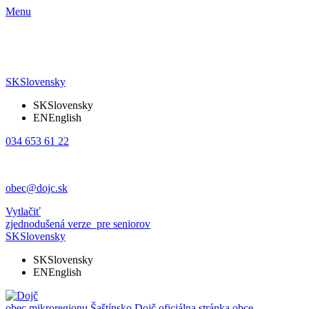
Menu
SK
Slovensky
SK
Slovensky
EN
English
034 653 61 22
obec@dojc.sk
Vytlačiť
zjednodušená verze
pre seniorov
SK
Slovensky
SK
Slovensky
EN
English
obec mikroregionu Šaštínsko
Dojč
oficiálna stránka obce