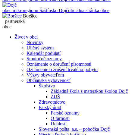
obec mikroregionu Šaštínsko
Dojč
oficiálna stránka obce
Boršice
- partnerská
obec
Život v obci
Novinky
Uličný systém
Kalendár podujatí
Smútočné oznamy
Oznámenie o doručení písomností
Oznámenie o zrušení trvalého pobytu
Výzvy obyvateľom
Občianska vybavenosť
Školstvo
Základná škola s materskou školou Dojč
ZUŠ
Zdravotníctvo
Farský úrad
Farské oznamy
O farnosti
Udalosti
Slovenská pošta, a.s. – pobočka Dojč
Miestna ľudová knižnica