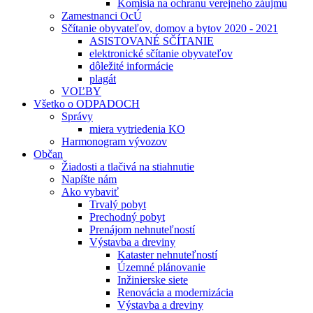
Komisia na ochranu verejneho záujmu
Zamestnanci OcÚ
Sčítanie obyvateľov, domov a bytov 2020 - 2021
ASISTOVANÉ SČÍTANIE
elektronické sčítanie obyvateľov
dôležité informácie
plagát
VOĽBY
Všetko o ODPADOCH
Správy
miera vytriedenia KO
Harmonogram vývozov
Občan
Žiadosti a tlačivá na stiahnutie
Napíšte nám
Ako vybaviť
Trvalý pobyt
Prechodný pobyt
Prenájom nehnuteľností
Výstavba a dreviny
Kataster nehnuteľností
Územné plánovanie
Inžinierske siete
Renovácia a modernizácia
Výstavba a dreviny