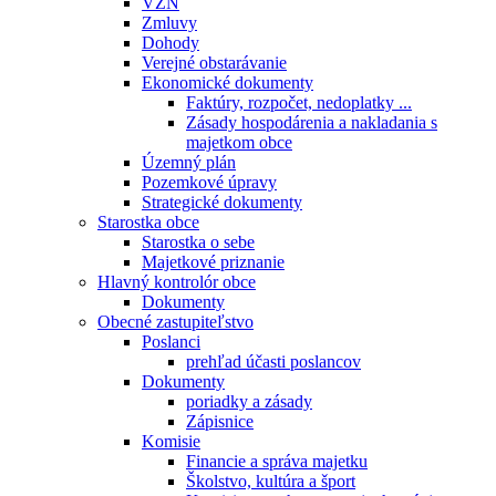
VZN
Zmluvy
Dohody
Verejné obstarávanie
Ekonomické dokumenty
Faktúry, rozpočet, nedoplatky ...
Zásady hospodárenia a nakladania s
majetkom obce
Územný plán
Pozemkové úpravy
Strategické dokumenty
Starostka obce
Starostka o sebe
Majetkové priznanie
Hlavný kontrolór obce
Dokumenty
Obecné zastupiteľstvo
Poslanci
prehľad účasti poslancov
Dokumenty
poriadky a zásady
Zápisnice
Komisie
Financie a správa majetku
Školstvo, kultúra a šport