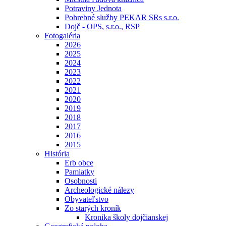
Potraviny Jednota
Pohrebné služby PEKAR SRs s.r.o.
Dojč - OPS, s.r.o., RSP
Fotogaléria
2026
2025
2024
2023
2022
2021
2020
2019
2018
2017
2016
2015
História
Erb obce
Pamiatky
Osobnosti
Archeologické nálezy
Obyvateľstvo
Zo starých kroník
Kronika školy dojčianskej