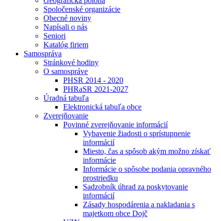
Geografická poloha
Spoločenské organizácie
Obecné noviny
Napísali o nás
Seniori
Katalóg firiem
Samospráva
Stránkové hodiny
O samospráve
PHSR 2014 - 2020
PHRaSR 2021-2027
Úradná tabuľa
Elektronická tabuľa obce
Zverejňovanie
Povinné zverejňovanie informácií
Vybavenie žiadosti o sprístupnenie
informácií
Miesto, čas a spôsob akým možno získať
informácie
Informácie o spôsobe podania opravného
prostriedku
Sadzobník úhrad za poskytovanie
informácií
Zásady hospodárenia a nakladania s
majetkom obce Dojč