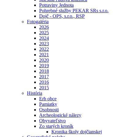
Potraviny Jednota
Pohrebné služby PEKAR SRs s.r.o.
Dojč - OPS, s.r.o., RSP
Fotogaléria
2026
2025
2024
2023
2022
2021
2020
2019
2018
2017
2016
2015
História
Erb obce
Pamiatky
Osobnosti
Archeologické nálezy
Obyvateľstvo
Zo starých kroník
Kronika školy dojčianskej