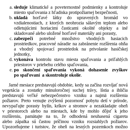
sleduje
klimatické a poveternostné podmienky a kontroluje
miesto spaľovania z hľadiska protipožiarnej bezpečnosti,
ukladá
horľavé látky do upravených hromád vo
vzdialenostiach, z ktorých neohrozia sálavým teplom alebo
odletujúcimi horiacimi časticami okolité objekty a iné
skladované alebo uložené horľavé materiály ani porasty,
zabezpečí
potrebné množstvo vhodných hasiacich
prostriedkov, pracovné náradie na zabránenie rozšírenia ohňa
a vhodný spojovací prostriedok na privolanie hasičskej
jednotky,
vykonáva
kontrolu stavu miesta spaľovania a priľahlých
priestorov v priebehu celého spaľovania,
po skončení
spaľovania vykoná dohasenie zvyškov
po spaľovaní a skontroluje okolie
.
Jarné mesiace predstavujú obdobie, kedy sa začína rozvíjať nová
vegetácia a zostatky minuloročnej suchej trávy, lístia a ihličia
predstavujú veľké nebezpečenstvo vzniku a najmä rozšírenia
požiarov. Preto venujte zvýšenú pozornosť pobytu detí v prírode,
nevypaľujte porasty bylín, kríkov a stromov a nezakladajte oheň
v priestoroch alebo na miestach, kde by mohlo dôjsť k jeho
rozšíreniu, pamätajte na to, že odhodená neuhasená cigareta
alebo zápalka sú častou príčinou vzniku rozsiahlych požiarov.
Upozorňujeme i turistov, že oheň na lesných pozemkoch možno