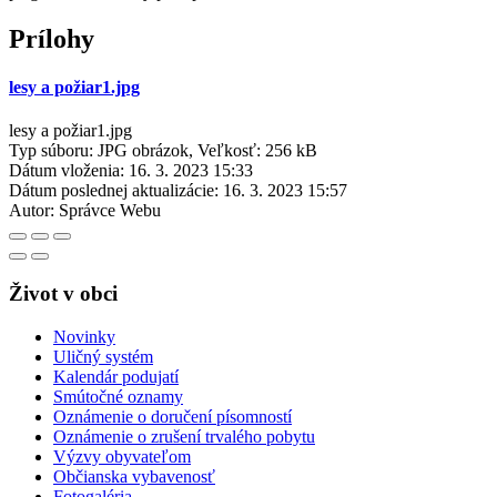
Prílohy
lesy a požiar1.jpg
lesy a požiar1.jpg
Typ súboru: JPG obrázok, Veľkosť: 256 kB
Dátum vloženia:
16. 3. 2023 15:33
Dátum poslednej aktualizácie:
16. 3. 2023 15:57
Autor:
Správce Webu
Život v obci
Novinky
Uličný systém
Kalendár podujatí
Smútočné oznamy
Oznámenie o doručení písomností
Oznámenie o zrušení trvalého pobytu
Výzvy obyvateľom
Občianska vybavenosť
Fotogaléria