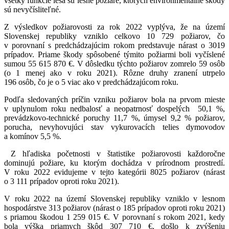
všetky funkcie lesa sú lesné požiare, ktorých environmentálne škody
sú nevyčísliteľné.
Z výsledkov požiarovosti za rok 2022 vyplýva, že na území
Slovenskej republiky vzniklo celkovo 10 729 požiarov, čo
v porovnaní s predchádzajúcim rokom predstavuje nárast o 3019
prípadov. Priame škody spôsobené týmito požiarmi boli vyčíslené
sumou 55 615 870 €. V dôsledku týchto požiarov zomrelo 59 osôb
(o 1 menej ako v roku 2021). Rôzne druhy zranení utrpelo
196 osôb, čo je o 5 viac ako v predchádzajúcom roku.
Podľa sledovaných príčin vzniku požiarov bola na prvom mieste
v uplynulom roku nedbalosť a neopatrnosť dospelých 50,1 %,
prevádzkovo-technické poruchy 11,7 %, úmysel 9,2 % požiarov,
porucha, nevyhovujúci stav vykurovacích telies dymovodov
a komínov 5,5 %.
Z hľadiska početnosti v štatistike požiarovosti každoročne
dominujú požiare, ku ktorým dochádza v prírodnom prostredí.
V roku 2022 evidujeme v tejto kategórii 8025 požiarov (nárast
o 3 111 prípadov oproti roku 2021).
V roku 2022 na území Slovenskej republiky vzniklo v lesnom
hospodárstve 313 požiarov (nárast o 185 prípadov oproti roku 2021)
s priamou škodou 1 259 015 €. V porovnaní s rokom 2021, kedy
bola výška priamych škôd 307 710 €, došlo k zvýšeniu