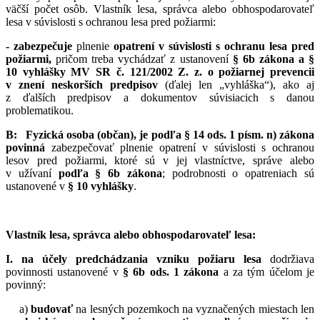
väčší počet osôb. Vlastník lesa, správca alebo obhospodarovateľ
lesa v súvislosti s ochranou lesa pred požiarmi:
- zabezpečuje
plnenie
opatrení v súvislosti s ochranu lesa pred
požiarmi,
pričom treba vychádzať z ustanovení
§ 6b zákona a §
10 vyhlášky
MV SR č. 121/2002 Z. z. o požiarnej prevencii
v znení neskorších predpisov
(ďalej len „vyhláška“), ako aj
z ďalších predpisov a dokumentov súvisiacich s danou
problematikou.
B: Fyzická osoba (občan), je podľa § 14 ods. 1 písm. n) zákona
povinná
zabezpečovať plnenie opatrení v súvislosti s ochranou
lesov pred požiarmi, ktoré sú v jej vlastníctve, správe alebo
v užívaní
podľa § 6b zákona
; podrobnosti o opatreniach sú
ustanovené v
§ 10 vyhlášky
.
Vlastník lesa, správca alebo obhospodarovateľ lesa:
I.
na účely predchádzania vzniku požiaru lesa
dodržiava
povinnosti ustanovené v
§ 6b ods. 1 zákona
a za tým účelom je
povinný:
a)
budovať
na lesných pozemkoch na vyznačených miestach len