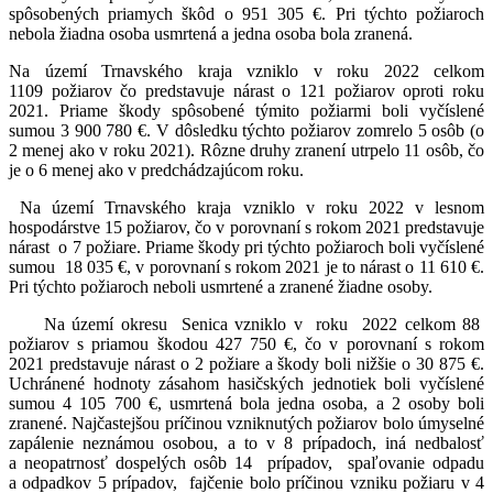
spôsobených priamych škôd o 951 305 €. Pri týchto požiaroch
nebola žiadna osoba usmrtená a jedna osoba bola zranená.
Na území Trnavského kraja vzniklo v roku 2022 celkom
1109 požiarov čo predstavuje nárast o 121 požiarov oproti roku
2021. Priame škody spôsobené týmito požiarmi boli vyčíslené
sumou 3 900 780 €. V dôsledku týchto požiarov zomrelo 5 osôb (o
2 menej ako v roku 2021). Rôzne druhy zranení utrpelo 11 osôb, čo
je o 6 menej ako v predchádzajúcom roku.
Na území Trnavského kraja vzniklo v roku 2022 v lesnom
hospodárstve 15 požiarov, čo v porovnaní s rokom 2021 predstavuje
nárast o 7 požiare. Priame škody pri týchto požiaroch boli vyčíslené
sumou 18 035 €, v porovnaní s rokom 2021 je to nárast o 11 610 €.
Pri týchto požiaroch neboli usmrtené a zranené žiadne osoby.
Na území okresu Senica vzniklo v roku 2022 celkom 88
požiarov s priamou škodou 427 750 €, čo v porovnaní s rokom
2021 predstavuje nárast o 2 požiare a škody boli nižšie o 30 875 €.
Uchránené hodnoty zásahom hasičských jednotiek boli vyčíslené
sumou 4 105 700 €, usmrtená bola jedna osoba, a 2 osoby boli
zranené. Najčastejšou príčinou vzniknutých požiarov bolo úmyselné
zapálenie neznámou osobou, a to v 8 prípadoch, iná nedbalosť
a neopatrnosť dospelých osôb 14 prípadov, spaľovanie odpadu
a odpadkov 5 prípadov, fajčenie bolo príčinou vzniku požiaru v 4