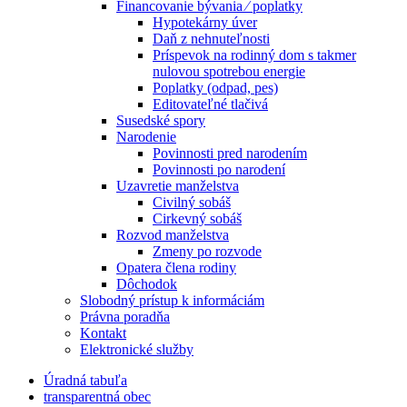
Financovanie bývania ⁄ poplatky
Hypotekárny úver
Daň z nehnuteľnosti
Príspevok na rodinný dom s takmer
nulovou spotrebou energie
Poplatky (odpad, pes)
Editovateľné tlačivá
Susedské spory
Narodenie
Povinnosti pred narodením
Povinnosti po narodení
Uzavretie manželstva
Civilný sobáš
Cirkevný sobáš
Rozvod manželstva
Zmeny po rozvode
Opatera člena rodiny
Dôchodok
Slobodný prístup k informáciám
Právna poradňa
Kontakt
Elektronické služby
Úradná tabuľa
transparentná obec