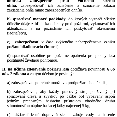
ohniská zabezpečené proti voľnému šíreniu
ohňa
, zabezpečovať ich označenie a označenie zákazu
zakladania ohňa mimo zabezpečených ohnísk,
b)
spracúvať mapové podklady
, do ktorých vyznačí všetky
dôležité údaje z hľadiska ochrany pred požiarmi, vykonávať ich
aktualizáciu a na požiadanie ich poskytovať okresnému
riaditeľstvu,
c)
zabezpečovať
v čase zvýšeného nebezpečenstva vzniku
požiaru
hliadkovaciu činnosť
,
d) spracúvať osobitné protipožiarne opatrenia pre plochy lesa
postihnuté živelnou pohromou.
II. na účinné zdolávanie požiaru lesa
dodržiava povinnosti
§ 6b
ods. 2 zákona
a za tým účelom je povinný:
a) zabezpečovať potrebné množstvo protipožiarneho náradia,
b) zabezpečovať, aby každý pracovný stroj používaný pri
spracovaní dreva a zvyškov po ťažbe bol vybavený aspoň
jedným prenosným hasiacim prístrojom vhodného druhu
s hmotnosťou náplne hasiacej látky najmenej 5 kg,
c) udržiavať lesnú dopravnú sieť a zdroje vody na hasenie