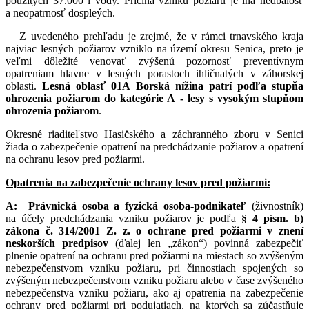
použitých 37.000 l vody. Príčina vzniku požiaru je iná nedbalosť
a neopatrnosť dospleých.
Z uvedeného prehľadu je zrejmé, že v rámci trnavského kraja
najviac lesných požiarov vzniklo na území okresu Senica, preto je
veľmi dôležité venovať zvýšenú pozornosť preventívnym
opatreniam hlavne v lesných porastoch ihličnatých v záhorskej
oblasti.
Lesná oblasť 01A Borská nížina patrí podľa stupňa
ohrozenia požiarom do kategórie A - lesy s vysokým stupňom
ohrozenia požiarom
.
Okresné riaditeľstvo Hasičského a záchranného zboru v Senici
žiada o zabezpečenie opatrení na predchádzanie požiarov a opatrení
na ochranu lesov pred požiarmi.
Opatrenia na zabezpečenie ochrany lesov pred požiarmi:
A: Právnická osoba
a fyzická osoba-podnikateľ
(živnostník)
na účely predchádzania vzniku požiarov je podľa
§ 4 písm. b)
zákona č. 314/2001 Z. z. o ochrane pred požiarmi v znení
neskorších predpisov
(ďalej len „zákon“) povinná zabezpečiť
plnenie opatrení na ochranu pred požiarmi na miestach so zvýšeným
nebezpečenstvom vzniku požiaru, pri činnostiach spojených so
zvýšeným nebezpečenstvom vzniku požiaru alebo v čase zvýšeného
nebezpečenstva vzniku požiaru, ako aj opatrenia na zabezpečenie
ochrany pred požiarmi pri podujatiach, na ktorých sa zúčastňuje