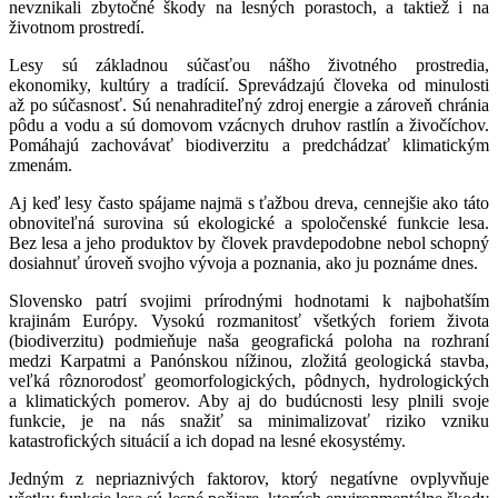
nevznikali zbytočné škody na lesných porastoch, a taktiež i na
životnom prostredí.
Lesy sú základnou súčasťou nášho životného prostredia,
ekonomiky, kultúry a tradícií. Sprevádzajú človeka od minulosti
až po súčasnosť. Sú nenahraditeľný zdroj energie a zároveň chránia
pôdu a vodu a sú domovom vzácnych druhov rastlín a živočíchov.
Pomáhajú zachovávať biodiverzitu a predchádzať klimatickým
zmenám.
Aj keď lesy často spájame najmä s ťažbou dreva, cennejšie ako táto
obnoviteľná surovina sú ekologické a spoločenské funkcie lesa.
Bez lesa a jeho produktov by človek pravdepodobne nebol schopný
dosiahnuť úroveň svojho vývoja a poznania, ako ju poznáme dnes.
Slovensko patrí svojimi prírodnými hodnotami k najbohatším
krajinám Európy. Vysokú rozmanitosť všetkých foriem života
(biodiverzitu) podmieňuje naša geografická poloha na rozhraní
medzi Karpatmi a Panónskou nížinou, zložitá geologická stavba,
veľká rôznorodosť geomorfologických, pôdnych, hydrologických
a klimatických pomerov. Aby aj do budúcnosti lesy plnili svoje
funkcie, je na nás snažiť sa minimalizovať riziko vzniku
katastrofických situácií a ich dopad na lesné ekosystémy.
Jedným z nepriaznivých faktorov, ktorý negatívne ovplyvňuje