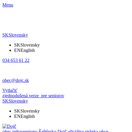
Menu
SK
Slovensky
SK
Slovensky
EN
English
034 653 61 22
obec@dojc.sk
Vytlačiť
zjednodušená verze
pre seniorov
SK
Slovensky
SK
Slovensky
EN
English
obec mikroregionu Šaštínsko
Dojč
oficiálna stránka obce