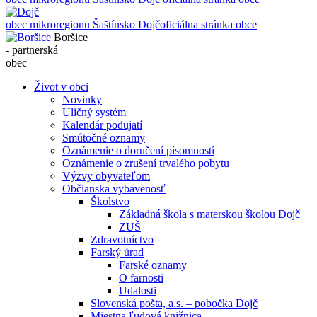
obec mikroregionu Šaštínsko
Dojč
oficiálna stránka obce
Boršice
- partnerská
obec
Život v obci
Novinky
Uličný systém
Kalendár podujatí
Smútočné oznamy
Oznámenie o doručení písomností
Oznámenie o zrušení trvalého pobytu
Výzvy obyvateľom
Občianska vybavenosť
Školstvo
Základná škola s materskou školou Dojč
ZUŠ
Zdravotníctvo
Farský úrad
Farské oznamy
O farnosti
Udalosti
Slovenská pošta, a.s. – pobočka Dojč
Miestna ľudová knižnica