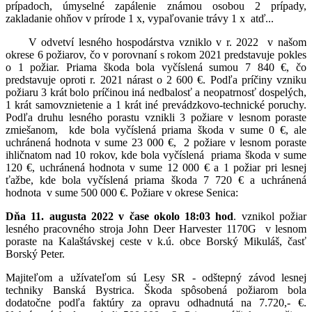
prípadoch, úmyselné zapálenie známou osobou 2 prípady,
zakladanie ohňov v prírode 1 x, vypaľovanie trávy 1 x atď...
V odvetví lesného hospodárstva vzniklo v r. 2022 v našom
okrese 6 požiarov, čo v porovnaní s rokom 2021 predstavuje pokles
o 1 požiar. Priama škoda bola vyčíslená sumou 7 840 €, čo
predstavuje oproti r. 2021 nárast o 2 600 €. Podľa príčiny vzniku
požiaru 3 krát bolo príčinou iná nedbalosť a neopatrnosť dospelých,
1 krát samovznietenie a 1 krát iné prevádzkovo-technické poruchy.
Podľa druhu lesného porastu vznikli 3 požiare v lesnom poraste
zmiešanom, kde bola vyčíslená priama škoda v sume 0 €, ale
uchránená hodnota v sume 23 000 €, 2 požiare v lesnom poraste
ihličnatom nad 10 rokov, kde bola vyčíslená priama škoda v sume
120 €, uchránená hodnota v sume 12 000 € a 1 požiar pri lesnej
ťažbe, kde bola vyčíslená priama škoda 7 720 € a uchránená
hodnota v sume 500 000 €. Požiare v okrese Senica:
Dňa 11. augusta 2022 v čase okolo 18:03 hod
. vznikol požiar
lesného pracovného stroja John Deer Harvester 1170G v lesnom
poraste na Kalaštávskej ceste v k.ú. obce Borský Mikuláš, časť
Borský Peter.
Majiteľom a užívateľom sú Lesy SR - odštepný závod lesnej
techniky Banská Bystrica. Škoda spôsobená požiarom bola
dodatočne podľa faktúry za opravu odhadnutá na 7.720,- €.