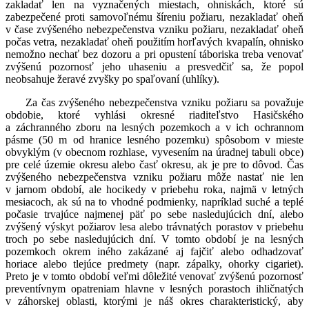
zakladať len na vyznačených miestach, ohniskách, ktoré sú
zabezpečené proti samovoľnému šíreniu požiaru, nezakladať oheň
v čase zvýšeného nebezpečenstva vzniku požiaru, nezakladať oheň
počas vetra, nezakladať oheň použitím horľavých kvapalín, ohnisko
nemožno nechať bez dozoru a pri opustení táboriska treba venovať
zvýšenú pozornosť jeho uhaseniu a presvedčiť sa, že popol
neobsahuje žeravé zvyšky po spaľovaní (uhlíky).
Za čas zvýšeného nebezpečenstva vzniku požiaru sa považuje
obdobie, ktoré vyhlási okresné riaditeľstvo Hasičského
a záchranného zboru na lesných pozemkoch a v ich ochrannom
pásme (50 m od hranice lesného pozemku) spôsobom v mieste
obvyklým (v obecnom rozhlase, vyvesením na úradnej tabuli obce)
pre celé územie okresu alebo časť okresu, ak je pre to dôvod. Čas
zvýšeného nebezpečenstva vzniku požiaru môže nastať nie len
v jarnom období, ale hocikedy v priebehu roka, najmä v letných
mesiacoch, ak sú na to vhodné podmienky, napríklad suché a teplé
počasie trvajúce najmenej päť po sebe nasledujúcich dní, alebo
zvýšený výskyt požiarov lesa alebo trávnatých porastov v priebehu
troch po sebe nasledujúcich dní. V tomto období je na lesných
pozemkoch okrem iného zakázané aj fajčiť alebo odhadzovať
horiace alebo tlejúce predmety (napr. zápalky, ohorky cigariet).
Preto je v tomto období veľmi dôležité venovať zvýšenú pozornosť
preventívnym opatreniam hlavne v lesných porastoch ihličnatých
v záhorskej oblasti, ktorými je náš okres charakteristický, aby