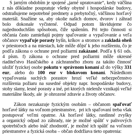
S jarným obdobím je spojené „jarné upratovanie“, kedy väčšina
z nás dôkladne poupratuje všetky obytné i hospodárske budovy,
odstraňujeme nepotrebné predmety a prebytočný, väčšinou horľavý
materiál. Snažíme sa, aby okolie našich domov, dvorov i záhrad
bolo dokonale vyčistené. Odpad potom likvidujeme čo
najjednoduchším spôsobom, čiže spálením. Pri tejto činnosti si
občania často zamieňajú pojmy spaľovanie a vypaľovanie a veľa
občanov
vypaľuje porasty
bylín, kríkov a stromov a
zakladá oheň
v priestoroch a na miestach, kde môže dôjsť k jeho rozšíreniu, čo je
podľa zákona o ochrane pred požiarmi
zakázané
. Podľa § 61 ods.
4 písm. f) zákona o ochrane pred požiarmi môže okresné
riaditeľstvo Hasičského a záchranného zboru za takúto činnosť
uložiť fyzickej osobe
pokutu
v
správnom konaní
až do výšky
331
eur
, alebo do
100 eur v blokovom konaní
. Následkom
vypaľovania suchých porastov hrozí veľké nebezpečenstvo
rozšírenia požiaru na susedné objekty napr. hospodárske budovy,
stohy slamy, lesné porasty a iné, pri ktorých nielenže vznikajú veľké
materiálne škody, ale je ohrozené zdravie a životy občanov.
Zákon nezakazuje fyzickým osobám – občanom
spaľovať
horľavé látky na voľnom priestranstve, pri ich spaľovaní treba však
postupovať veľmi opatrne. Ak horľavé látky, rastlinné zvyšky
a organický odpad zo záhrady, nie je možné spáliť v palivových
spotrebičoch alebo ináč zhodnotiť, je možné ich spáliť na voľnom
priestranstve a fyzická osoba – občan dodržiava tieto opatrenia: