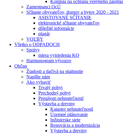
Komisia na ochranu verejneho záujmu
Zamestnanci OcÚ
Sčítanie obyvateľov, domov a bytov 2020 - 2021
ASISTOVANÉ SČÍTANIE
elektronické sčítanie obyvateľov
dôležité informácie
plagát
VOĽBY
Všetko o ODPADOCH
Správy
miera vytriedenia KO
Harmonogram vývozov
Občan
Žiadosti a tlačivá na stiahnutie
Napíšte nám
Ako vybaviť
Trvalý pobyt
Prechodný pobyt
Prenájom nehnuteľností
Výstavba a dreviny
Kataster nehnuteľností
Územné plánovanie
Inžinierske siete
Renovácia a modernizácia
Výstavba a dreviny