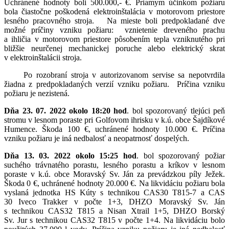
Uchránené hodnoty boli 500.000,- €. Priamym účinkom požiaru
bola čiastočne poškodená elektroinštalácia v motorovom priestore
lesného pracovného stroja. Na mieste boli predpokladané dve
možné príčiny vzniku požiaru: vznietenie dreveného prachu
a ihličia v motorovom priestore pôsobením tepla vzniknutého pri
bližšie neurčenej mechanickej poruche alebo elektrický skrat
v elektroinštalácii stroja.
Po rozobraní stroja v autorizovanom servise sa nepotvrdila
žiadna z predpokladaných verzií vzniku požiaru. Príčina vzniku
požiaru je nezistená.
Dňa 23. 07. 2022 okolo 18:20 hod
. bol spozorovaný tlejúci peň
stromu v lesnom poraste pri Golfovom ihrisku v k.ú. obce Šajdíkové
Humence. Škoda 100 €, uchránené hodnoty 10.000 €. Príčina
vzniku požiaru je iná nedbalosť a neopatrnosť dospelých.
Dňa 13. 03. 2022 okolo 15:25 hod
. bol spozorovaný požiar
suchého trávnatého porastu, lesného porastu a kríkov v lesnom
poraste v k.ú. obce Moravský Sv. Ján za prevádzkou píly Ježek.
Škoda 0 €, uchránené hodnoty 20.000 €. Na likvidáciu požiaru bola
vyslaná jednotka HS Kúty s technikou CAS30 T815-7 a CAS
30 Iveco Trakker v počte 1+3, DHZO Moravský Sv. Ján
s technikou CAS32 T815 a Nisan Xtrail 1+5, DHZO Borský
Sv. Jur s technikou CAS32 T815 v počte 1+4. Na likvidáciu bolo