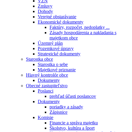
VZN
Zmluvy
Dohody
Verejné obstarávanie
Ekonomické dokumenty
Faktúry, rozpočet, nedoplatky ...
Zásady hospodárenia a nakladania s
majetkom obce
Územný plán
Pozemkové úpravy
Strategické dokumenty
Starostka obce
Starostka o sebe
Majetkové priznanie
Hlavný kontrolór obce
Dokumenty
Obecné zastupiteľstvo
Poslanci
prehľad účasti poslancov
Dokumenty
poriadky a zásady
Zápisnice
Komisie
Financie a správa majetku
Školstvo, kultúra a šport