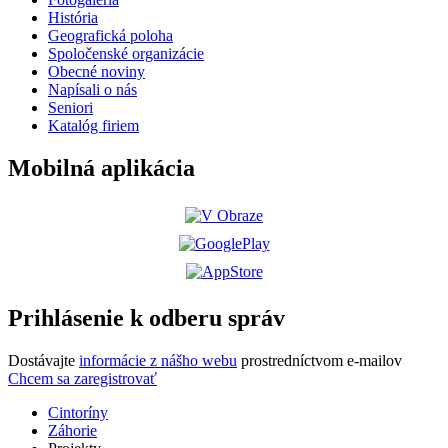
História
Geografická poloha
Spoločenské organizácie
Obecné noviny
Napísali o nás
Seniori
Katalóg firiem
Mobilná aplikácia
Prihlásenie k odberu správ
Dostávajte
informácie z nášho webu
prostredníctvom e-mailov
Chcem sa zaregistrovať
Cintoríny
Záhorie